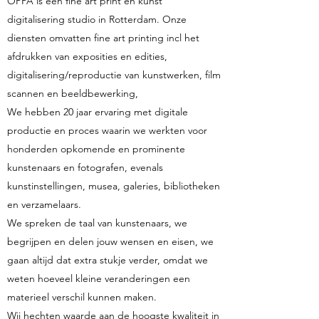
OPPA is een fine art print en kunst
digitalisering studio in Rotterdam. Onze
diensten omvatten fine art printing incl het
afdrukken van exposities en edities,
digitalisering/reproductie van kunstwerken, film
scannen en beeldbewerking,
We hebben 20 jaar ervaring met digitale
productie en proces waarin we werkten voor
honderden opkomende en prominente
kunstenaars en fotografen, evenals
kunstinstellingen, musea, galeries, bibliotheken
en verzamelaars.
We spreken de taal van kunstenaars, we
begrijpen en delen jouw wensen en eisen, we
gaan altijd dat extra stukje verder, omdat we
weten hoeveel kleine veranderingen een
materieel verschil kunnen maken.
Wij hechten waarde aan de hoogste kwaliteit in